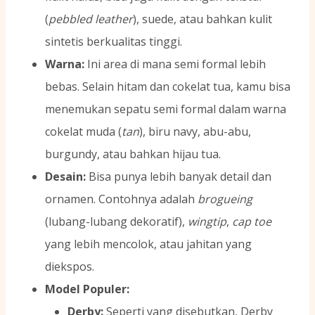
(
pebbled leather
), suede, atau bahkan kulit
sintetis berkualitas tinggi.
Warna:
Ini area di mana semi formal lebih
bebas. Selain hitam dan cokelat tua, kamu bisa
menemukan sepatu semi formal dalam warna
cokelat muda (
tan
), biru navy, abu-abu,
burgundy, atau bahkan hijau tua.
Desain:
Bisa punya lebih banyak detail dan
ornamen. Contohnya adalah
brogueing
(lubang-lubang dekoratif),
wingtip
,
cap toe
yang lebih mencolok, atau jahitan yang
diekspos.
Model Populer:
Derby:
Seperti yang disebutkan, Derby