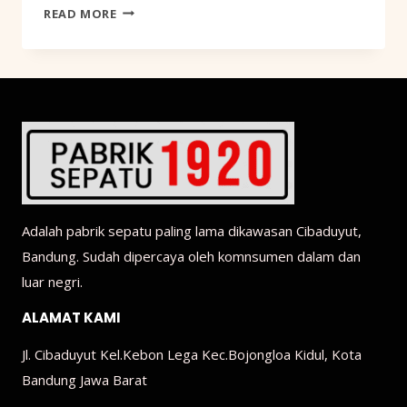
CIBADUYUT
READ MORE
KEMBALI
BERSINAR:
MENGAPA
TOKO-
TOKO
SEPATU
LEGENDARISNYA
KIAN
RAMAI?
Adalah pabrik sepatu paling lama dikawasan Cibaduyut,
Bandung. Sudah dipercaya oleh komnsumen dalam dan
luar negri.
ALAMAT KAMI
Jl. Cibaduyut Kel.Kebon Lega Kec.Bojongloa Kidul, Kota
Bandung Jawa Barat