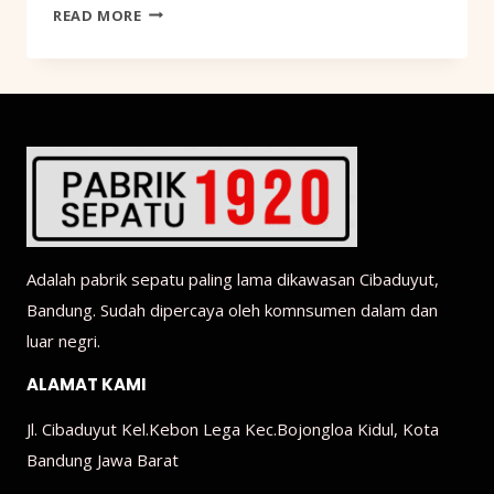
JEJAK
READ MORE
EMAS
SEPATU
CIBADUYUT:
MENGUAK
SEJARAH,
KUALITAS,
DAN
KIPRAH
MENDUNIA
Adalah pabrik sepatu paling lama dikawasan Cibaduyut,
Bandung. Sudah dipercaya oleh komnsumen dalam dan
luar negri.
ALAMAT KAMI
Jl. Cibaduyut Kel.Kebon Lega Kec.Bojongloa Kidul, Kota
Bandung Jawa Barat