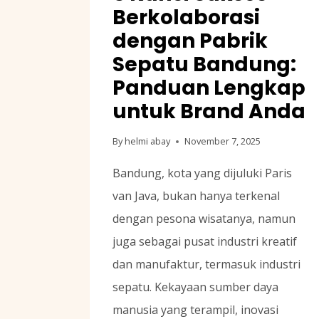
Berkolaborasi
dengan Pabrik
Sepatu Bandung:
Panduan Lengkap
untuk Brand Anda
By
helmi abay
November 7, 2025
Bandung, kota yang dijuluki Paris
van Java, bukan hanya terkenal
dengan pesona wisatanya, namun
juga sebagai pusat industri kreatif
dan manufaktur, termasuk industri
sepatu. Kekayaan sumber daya
manusia yang terampil, inovasi