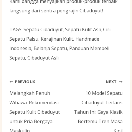
Kami bangga menyajikan produk-produk terbaik
langsung dari sentra pengrajin Cibaduyut!
TAGS: Sepatu Cibaduyut, Sepatu Kulit Asli, Ciri
Sepatu Palsu, Kerajinan Kulit, Handmade
Indonesia, Belanja Sepatu, Panduan Membeli
Sepatu, Cibaduyut Asli
Navigasi
PREVIOUS
NEXT
pos
Melangkah Penuh
10 Model Sepatu
Wibawa: Rekomendasi
Cibaduyut Terlaris
Sepatu Kulit Cibaduyut
Tahun Ini: Gaya Klasik
untuk Pria Bergaya
Bertemu Tren Masa
Maskulin
Kini!